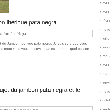
avri
avri
févr
n ibérique pata negra
nove
jambon Pata Negra
juill
et du Jambon iberique pata negra. Je suis sure que vous
juin
ces mots mais vous ne savez pas exactement quel est son
mai 
avri
mars
janv
ujet du jambon pata negra et le
nove
octo
sept
stions et Doutes Pata Negra