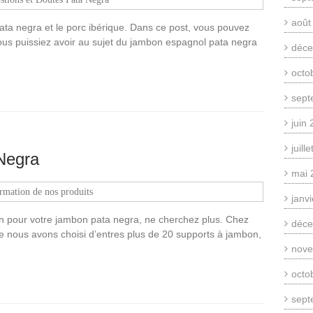
août
ata negra et le porc ibérique. Dans ce post, vous pouvez
vous puissiez avoir au sujet du jambon espagnol pata negra
déce
octo
sept
juin
juill
Negra
mai 
rmation de nos produits
janv
n pour votre jambon pata negra, ne cherchez plus. Chez
déce
e nous avons choisi d’entres plus de 20 supports à jambon,
nove
octo
sept