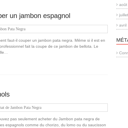
août
uper un jambon espagnol
juill
avri
mbon Pata Negra
MÉT
nt faut-il couper un jambon pata negra. Même si il est en
rofessionnel fait la coupe de ce jambon de bellota. Le
elle…
Conn
nols
hat de Jambon Pata Negra
pouvez pas seulement acheter du Jambon pata negra de
iques espagnols comme du chorizo, du lomo ou du saucisson