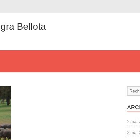
ra Bellota
ARC
mai 
mai 